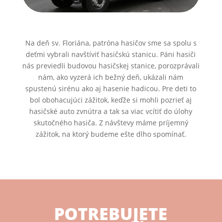
Na deň sv. Floriána, patróna hasičov sme sa spolu s
deťmi vybrali navštíviť hasičskú stanicu. Páni hasiči
nás previedli budovou hasičskej stanice, porozprávali
nám, ako vyzerá ich bežný deň, ukázali nám
spustenú sirénu ako aj hasenie hadicou. Pre deti to
bol obohacujúci zážitok, keďže si mohli pozrieť aj
hasičské auto zvnútra a tak sa viac vcítiť do úlohy
skutočného hasiča. Z návštevy máme príjemný
zážitok, na ktorý budeme ešte dlho spomínať.
POTREBUJETE