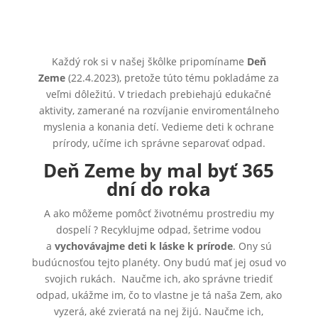
Každý rok si v našej škôlke pripomíname
Deň
Zeme
(22.4.2023), pretože túto tému pokladáme za
veľmi dôležitú. V triedach prebiehajú edukačné
aktivity, zamerané na rozvíjanie enviromentálneho
myslenia a konania detí. Vedieme deti k ochrane
prírody, učíme ich správne separovať odpad.
Deň Zeme by mal byť 365
dní do roka
A ako môžeme pomôcť životnému prostrediu my
dospelí ? Recyklujme odpad, šetrime vodou
a
vychovávajme deti k láske k prírode
. Ony sú
budúcnosťou tejto planéty. Ony budú mať jej osud vo
svojich rukách. Naučme ich, ako správne triediť
odpad, ukážme im, čo to vlastne je tá naša Zem, ako
vyzerá, aké zvieratá na nej žijú. Naučme ich,