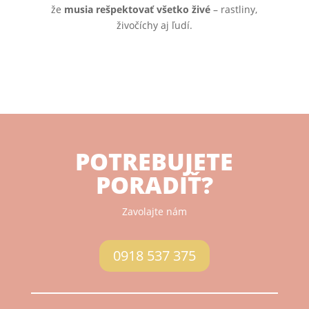
že
musia rešpektovať všetko živé
– rastliny,
živočíchy aj ľudí.
POTREBUJETE
PORADIŤ?
Zavolajte nám
0918 537 375