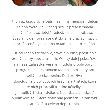
1.jún už každoročne patrí našim najmenším – deťom
celého sveta. Ani v našej škôlke preto nesmela
chýbať oslava, detská radosť, smiech a zábava.
Špeciálny deň pre naše detičky sme pripravili spolu
s profesionálnymi animátorkami na piatok 9.júna.
Už od rána v triedach vyhrávala hudba, počuť bolo
veselý detský spev a smiech. Oslavy ďalej pokračovali
na našej záhradke, veselým hudobno-pohybovým
programom s maskotom Marshallom, ktorý bol
veľkým prekvapením. Deti prežívali
dopoludnie v pohybových hrách a aktivitách, ktoré
pre nich pripravili triedne učiteľky na
jednotlivých stanovištiach. Nechýbala ani skvelá
bublinková šou, ktorá dotvárala jedinečnú a zábavnú
atmosféru celého dopoludnia.